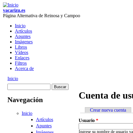
Skip to main content
vacarizu.es
Página Alternativa de Reinosa y Campoo
Inicio
Artículos
Main menu
Apuntes
Imágenes
Libros
Vídeos
Enlaces
Filtros
Acerca de
Inicio
You are here
Buscar
Formulario de
Cuenta de us
Navegación
búsqueda
Crear nueva cuenta
Inicio
Primary tabs
Artículos
Usuario
*
Apuntes
Ingrese su nombre de usuario va
Imágenes