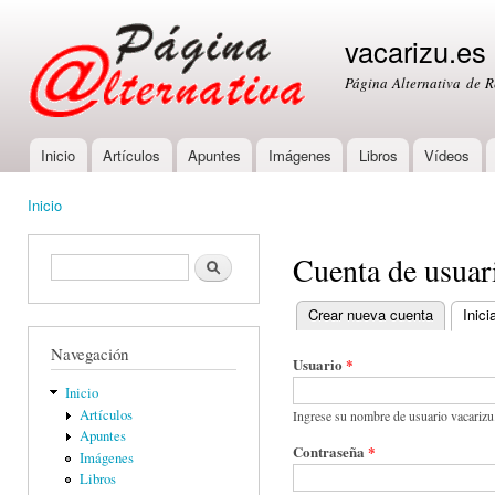
Ski
mai
vacarizu.es
con
Página Alternativa de 
Inicio
Artículos
Apuntes
Imágenes
Libros
Vídeos
Main menu
Inicio
You are here
Cuenta de usuar
Formulario de búsqueda
Buscar
Crear nueva cuenta
Inici
Primary tabs
Navegación
Usuario
*
Inicio
Artículos
Ingrese su nombre de usuario vacarizu
Apuntes
Contraseña
*
Imágenes
Libros