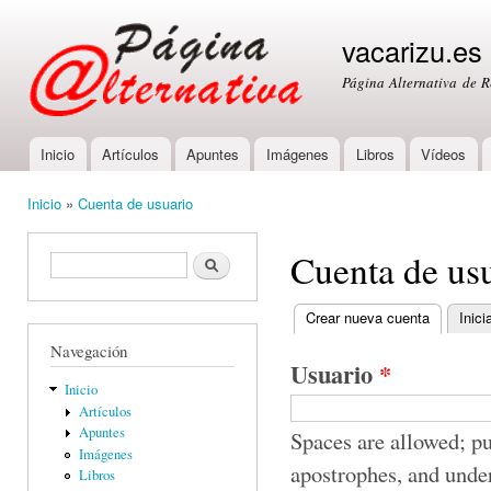
Ski
mai
vacarizu.es
con
Página Alternativa de 
Inicio
Artículos
Apuntes
Imágenes
Libros
Vídeos
Main menu
Inicio
»
Cuenta de usuario
You are here
Cuenta de us
Formulario de búsqueda
Buscar
Crear nueva cuenta
(active ta
Inici
Primary tabs
Navegación
Usuario
*
Inicio
Artículos
Apuntes
Spaces are allowed; pu
Imágenes
apostrophes, and unde
Libros