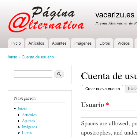
Ski
mai
vacarizu.es
con
Página Alternativa de 
Inicio
Artículos
Apuntes
Imágenes
Libros
Vídeos
Main menu
Inicio
»
Cuenta de usuario
You are here
Cuenta de us
Formulario de búsqueda
Buscar
Crear nueva cuenta
(active ta
Inici
Primary tabs
Navegación
Usuario
*
Inicio
Artículos
Apuntes
Spaces are allowed; pu
Imágenes
apostrophes, and unde
Libros