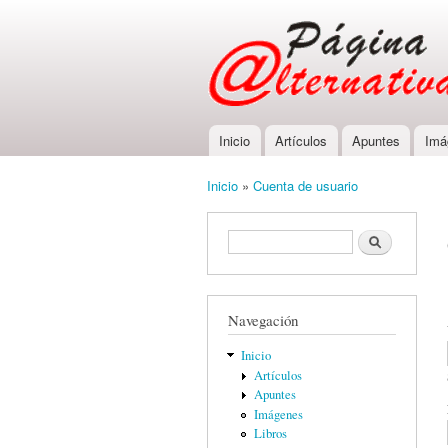
Inicio
Artículos
Apuntes
Imá
Main menu
Inicio
»
Cuenta de usuario
You are here
Formulario de búsqueda
Buscar
Navegación
Inicio
Artículos
Apuntes
Imágenes
Libros