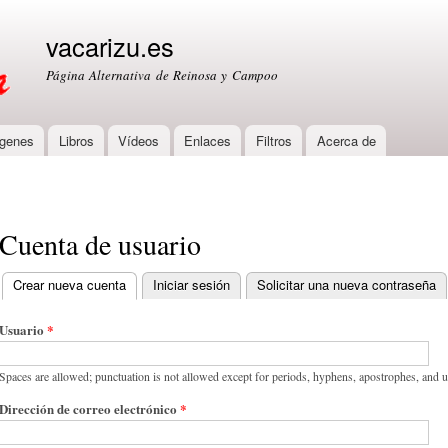
Skip to
main
vacarizu.es
content
Página Alternativa de Reinosa y Campoo
genes
Libros
Vídeos
Enlaces
Filtros
Acerca de
Cuenta de usuario
Crear nueva cuenta
(active tab)
Iniciar sesión
Solicitar una nueva contraseña
Primary tabs
Usuario
*
Spaces are allowed; punctuation is not allowed except for periods, hyphens, apostrophes, and 
Dirección de correo electrónico
*