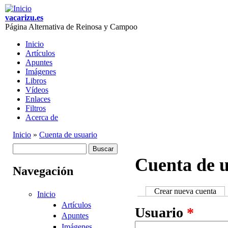
Skip to main content
vacarizu.es
Página Alternativa de Reinosa y Campoo
Inicio
Artículos
Main menu
Apuntes
Imágenes
Libros
Vídeos
Enlaces
Filtros
Acerca de
Inicio
»
Cuenta de usuario
You are here
Buscar
Formulario de
Cuenta de u
Navegación
búsqueda
Crear nueva cuenta
(ac
Inicio
Primary tabs
Artículos
Usuario
*
Apuntes
Imágenes