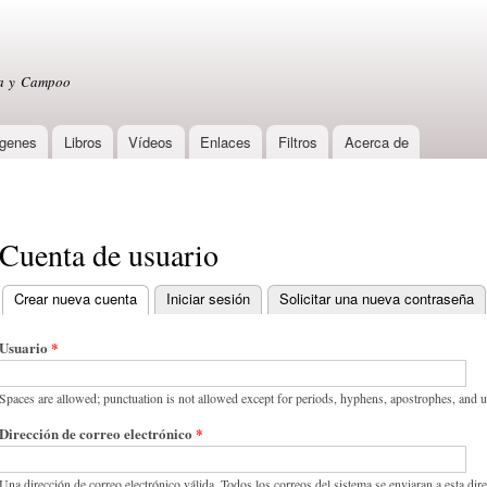
Skip to
main
content
sa y Campoo
genes
Libros
Vídeos
Enlaces
Filtros
Acerca de
Cuenta de usuario
Crear nueva cuenta
(active tab)
Iniciar sesión
Solicitar una nueva contraseña
Primary tabs
Usuario
*
Spaces are allowed; punctuation is not allowed except for periods, hyphens, apostrophes, and 
Dirección de correo electrónico
*
Una dirección de correo electrónico válida. Todos los correos del sistema se enviaran a esta dir