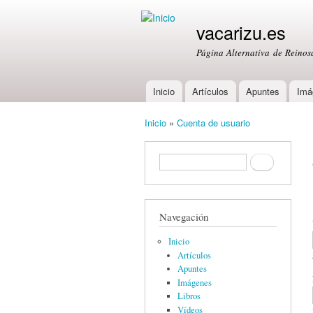
vacarizu.es
Página Alternativa de Reino
Inicio
Artículos
Apuntes
Imá
Main menu
Inicio
»
Cuenta de usuario
You are here
Formulario de búsqueda
Buscar
Navegación
Inicio
Artículos
Apuntes
Imágenes
Libros
Vídeos