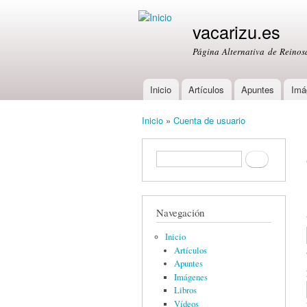
vacarizu.es
Página Alternativa de Reino
Inicio
Artículos
Apuntes
Imá
Main menu
Inicio
»
Cuenta de usuario
You are here
Formulario de búsqueda
Buscar
Navegación
Inicio
Artículos
Apuntes
Imágenes
Libros
Vídeos