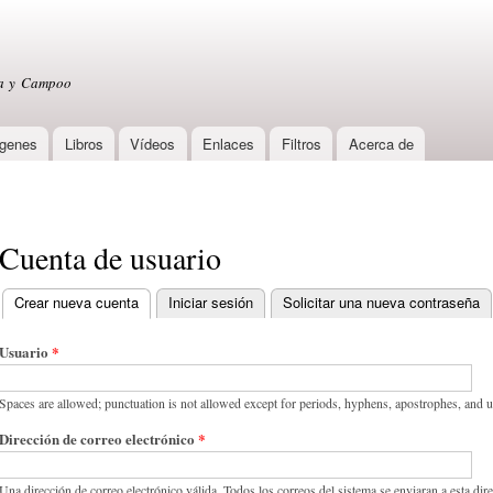
Skip to
main
content
sa y Campoo
genes
Libros
Vídeos
Enlaces
Filtros
Acerca de
Cuenta de usuario
Crear nueva cuenta
(active tab)
Iniciar sesión
Solicitar una nueva contraseña
Primary tabs
Usuario
*
Spaces are allowed; punctuation is not allowed except for periods, hyphens, apostrophes, and 
Dirección de correo electrónico
*
Una dirección de correo electrónico válida. Todos los correos del sistema se enviaran a esta dir