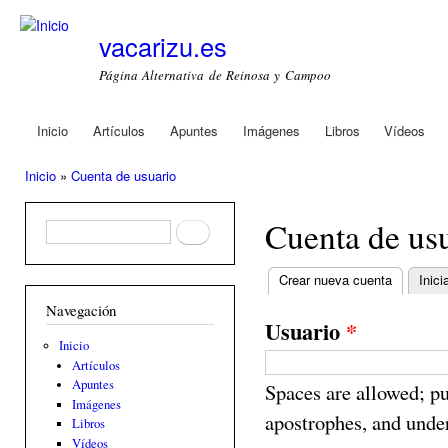
Ski
mai
vacarizu.es
con
Página Alternativa de Reinosa y Campoo
Inicio
Artículos
Apuntes
Imágenes
Libros
Vídeos
Main menu
Inicio
»
Cuenta de usuario
You are here
Cuenta de us
Formulario de búsqueda
Buscar
Crear nueva cuenta
(active ta
Inici
Primary tabs
Navegación
Usuario
*
Inicio
Artículos
Apuntes
Spaces are allowed; pu
Imágenes
apostrophes, and unde
Libros
Vídeos