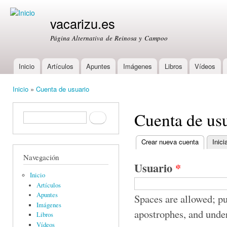
Ski
mai
vacarizu.es
con
Página Alternativa de Reinosa y Campoo
Inicio
Artículos
Apuntes
Imágenes
Libros
Vídeos
Main menu
Inicio
»
Cuenta de usuario
You are here
Cuenta de us
Formulario de búsqueda
Buscar
Crear nueva cuenta
(active ta
Inici
Primary tabs
Navegación
Usuario
*
Inicio
Artículos
Apuntes
Spaces are allowed; pu
Imágenes
apostrophes, and unde
Libros
Vídeos