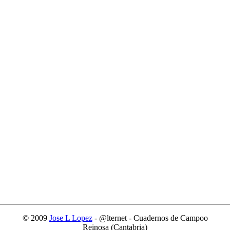
© 2009
Jose L Lopez
- @lternet - Cuadernos de Campoo
Reinosa (Cantabria)