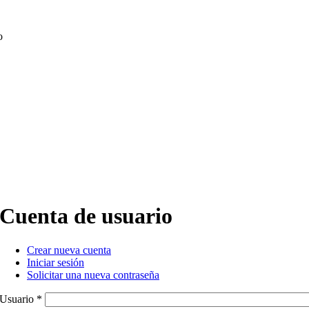
o
Cuenta de usuario
Crear nueva cuenta
(active tab)
Iniciar sesión
Primary tabs
Solicitar una nueva contraseña
Usuario
*