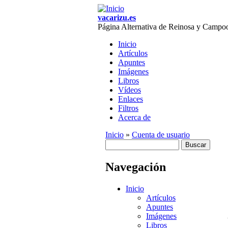
Skip to main content
vacarizu.es
Página Alternativa de Reinosa y Campo
Inicio
Artículos
Main menu
Apuntes
Imágenes
Libros
Vídeos
Enlaces
Filtros
Acerca de
Inicio
»
Cuenta de usuario
Buscar
You are here
Formulario de
Navegación
búsqueda
Inicio
Artículos
Apuntes
Imágenes
Libros