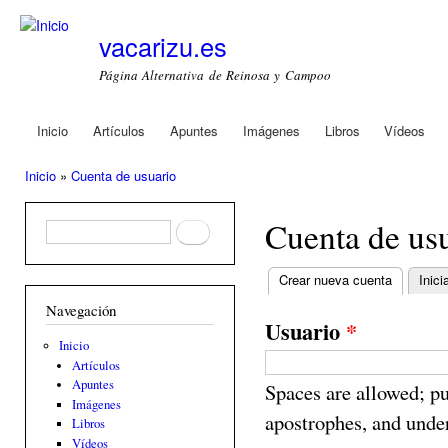
Ski
mai
vacarizu.es
con
Página Alternativa de Reinosa y Campoo
Inicio
Artículos
Apuntes
Imágenes
Libros
Vídeos
Main menu
Inicio
»
Cuenta de usuario
You are here
Cuenta de us
Formulario de búsqueda
Buscar
Crear nueva cuenta
(active ta
Inici
Primary tabs
Navegación
Usuario
*
Inicio
Artículos
Apuntes
Spaces are allowed; pu
Imágenes
apostrophes, and unde
Libros
Vídeos