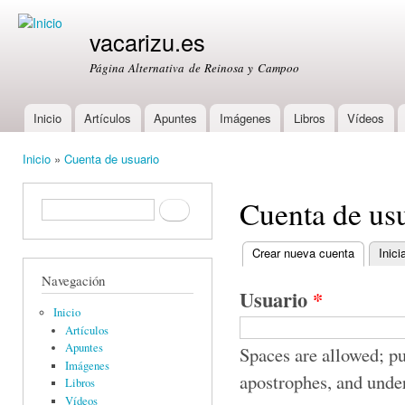
Ski
mai
vacarizu.es
con
Página Alternativa de Reinosa y Campoo
Inicio
Artículos
Apuntes
Imágenes
Libros
Vídeos
Main menu
Inicio
»
Cuenta de usuario
You are here
Cuenta de us
Formulario de búsqueda
Buscar
Crear nueva cuenta
(active ta
Inici
Primary tabs
Navegación
Usuario
*
Inicio
Artículos
Apuntes
Spaces are allowed; pu
Imágenes
apostrophes, and unde
Libros
Vídeos