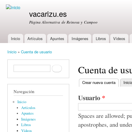
Ski
mai
vacarizu.es
con
Página Alternativa de Reinosa y Campoo
Inicio
Artículos
Apuntes
Imágenes
Libros
Vídeos
Main menu
Inicio
»
Cuenta de usuario
You are here
Cuenta de us
Formulario de búsqueda
Buscar
Crear nueva cuenta
(active ta
Inici
Primary tabs
Navegación
Usuario
*
Inicio
Artículos
Apuntes
Spaces are allowed; pu
Imágenes
apostrophes, and unde
Libros
Vídeos