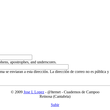
yphens, apostrophes, and underscores.
ema se enviaran a esta dirección. La dirección de correo no es pública y
© 2009
Jose L Lopez
- @lternet - Cuadernos de Campoo
Reinosa (Cantabria)
Subir