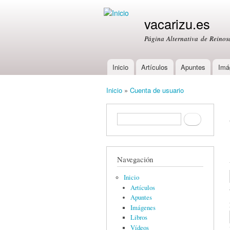
vacarizu.es
Página Alternativa de Reino
Inicio
Artículos
Apuntes
Imá
Main menu
Inicio
»
Cuenta de usuario
You are here
Formulario de búsqueda
Buscar
Navegación
Inicio
Artículos
Apuntes
Imágenes
Libros
Vídeos