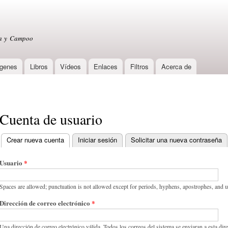
Skip to
main
content
sa y Campoo
genes
Libros
Vídeos
Enlaces
Filtros
Acerca de
Cuenta de usuario
Crear nueva cuenta
(active tab)
Iniciar sesión
Solicitar una nueva contraseña
Primary tabs
Usuario
*
Spaces are allowed; punctuation is not allowed except for periods, hyphens, apostrophes, and 
Dirección de correo electrónico
*
Una dirección de correo electrónico válida. Todos los correos del sistema se enviaran a esta dir