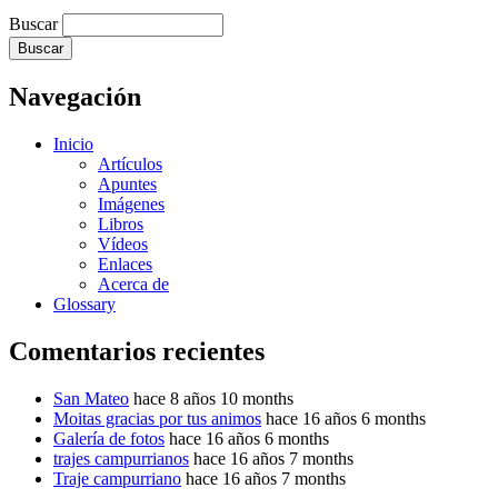
Buscar
Navegación
Inicio
Artículos
Apuntes
Imágenes
Libros
Vídeos
Enlaces
Acerca de
Glossary
Comentarios recientes
San Mateo
hace 8 años 10 months
Moitas gracias por tus animos
hace 16 años 6 months
Galería de fotos
hace 16 años 6 months
trajes campurrianos
hace 16 años 7 months
Traje campurriano
hace 16 años 7 months