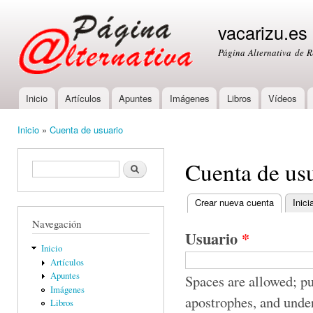
Ski
mai
vacarizu.es
con
Página Alternativa de 
Inicio
Artículos
Apuntes
Imágenes
Libros
Vídeos
Main menu
Inicio
»
Cuenta de usuario
You are here
Cuenta de us
Formulario de búsqueda
Buscar
Crear nueva cuenta
(active ta
Inici
Primary tabs
Navegación
Usuario
*
Inicio
Artículos
Apuntes
Spaces are allowed; pu
Imágenes
apostrophes, and unde
Libros