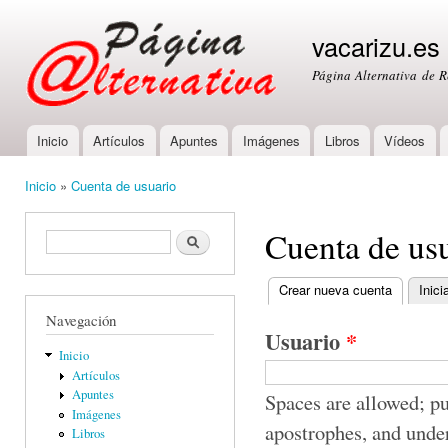
Ski
mai
vacarizu.es
con
Página Alternativa de 
Inicio
Artículos
Apuntes
Imágenes
Libros
Vídeos
Main menu
Inicio
»
Cuenta de usuario
You are here
Cuenta de us
Formulario de búsqueda
Buscar
Crear nueva cuenta
(active ta
Inici
Primary tabs
Navegación
Usuario
*
Inicio
Artículos
Apuntes
Spaces are allowed; pu
Imágenes
apostrophes, and unde
Libros