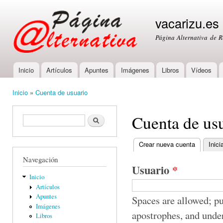
Ski
mai
vacarizu.es
con
Página Alternativa de 
Inicio
Artículos
Apuntes
Imágenes
Libros
Vídeos
Main menu
Inicio
»
Cuenta de usuario
You are here
Cuenta de us
Formulario de búsqueda
Buscar
Crear nueva cuenta
(active ta
Inici
Primary tabs
Navegación
Usuario
*
Inicio
Artículos
Apuntes
Spaces are allowed; pu
Imágenes
apostrophes, and unde
Libros