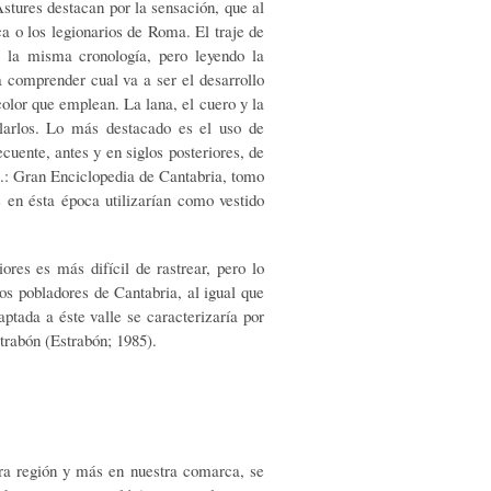
stures destacan por la sensación, que al
ca o los legionarios de Roma. El traje de
 la misma cronología, pero leyendo la
 comprender cual va a ser el desarrollo
color que emplean. La lana, el cuero y la
clarlos. Lo más destacado es el uso de
cuente, antes y en siglos posteriores, de
A.: Gran Enciclopedia de Cantabria, tomo
 en ésta época utilizarían como vestido
res es más difícil de rastrear, pero lo
s pobladores de Cantabria, al igual que
tada a éste valle se caracterizaría por
strabón (Estrabón; 1985).
ra región y más en nuestra comarca, se