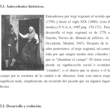
3.1- Antecedentes históricos.
Entendemos por traje regional al vestido qu
(1750) y hasta el siglo XIX (1880), (esta
modas).(V.V.A.A.:1985.pág 170-171). Par
desarrolla el traje regional va de 1770
Sancho, Nieves de:
Manual de folklore, la 
Occidente, Madrid, 1947). Después de la 
años posteriores, el traje regional, tal co
todo por que surgen modas más cómodas y e
que se "abandone el campo". El status socia
pierde su significación social o económ
"estudios", o el dinero que se posea o el h
campo por la aventura de la ciudad o de ultramar. Ante esta nueva etapa 
significan nada, simplemente un recuerdo del pasado que en algunos lugar
fiestas.
3.2- Desarrollo y evolución.