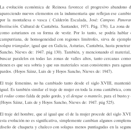
La evolución económica de Reinosa favorece el progresivo abandono de
apareciendo nuevos elementos en la indumentaria que reflejan ese cambio,
por la montañesa o vasca ( Calderón Escalada, José:
Campoo. Panorama
Institución.
Cultural de Cantabria. Santander, 1971. Pág. 176). La zona de 
como asturianos en su forma de vestir. Por lo tanto, se podría hablar 
campurriana, de homogeneidad con regiones limítrofes, sirva de ejempl
solapa triangular
, igual que en Galicia, Asturias, Cantabria, hasta penetra
Sancho, Nieves de: 1947. pág 130). También, y mencionando el material,
buscar paralelos en todas las zonas de valles altos, tanto cercanas como
tienen es que sea sobria y que sus materiales sean consistentes para aguant
pardos. (Hoyos Sáinz, Luis de y Hoyos Sancho, Nieves de: 1947).
El traje femenino, no ha cambiado tanto desde el siglo XVIII, manten
igual. Es también similar el traje de mujer en toda la zona cantábrica, c
el
rodao
como falda de paño gordo, y el
dengue
o
mantelo
, para el busto.
(Hoyos Sáinz, Luis de y Hoyos Sancho, Nieves de: 1947. pág 525).
El traje del hombre, que al igual que el de la mujer procede del siglo XVI
esta evolución no es significativa, simplemente cambian algunos compleme
diseño de chaqueta y chaleco con solapas menos puntiagudas en la segund