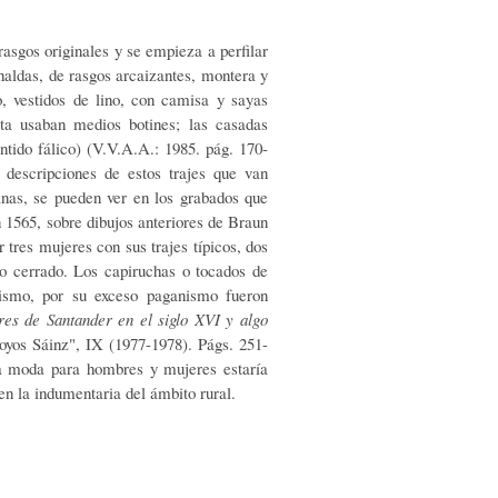
asgos originales y se empieza a perfilar
 haldas, de rasgos arcaizantes, montera y
, vestidos de lino, con camisa y sayas
sta usaban medios botines; las casadas
ntido fálico) (V.V.A.A.: 1985. pág. 170-
s descripciones de estos trajes que van
anas, se pueden ver en los grabados que
1565, sobre dibujos anteriores de Braun
 tres mujeres con sus trajes típicos, dos
do cerrado. Los capiruchas o tocados de
anismo, por su exceso paganismo fueron
res de Santander en el siglo XVI y algo
Hoyos Sáinz", IX (1977-1978). Págs. 251-
la moda para hombres y mujeres estaría
en la indumentaria del ámbito rural.