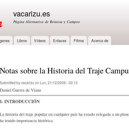
Skip to
main
vacarizu.es
content
Página Alternativa de Reinosa y Campoo
genes
Libros
Vídeos
Enlaces
Filtros
Acerca de
Notas sobre la Historia del Traje Campu
Submitted by
vacarizu
on Lun, 21/12/2009 - 03:13
Daniel Guerra de Viana
1- INTRODUCCIÓN
La historia del traje popular en cualquier país ha estado relegada a un plan
ha tenido importancia histórica.