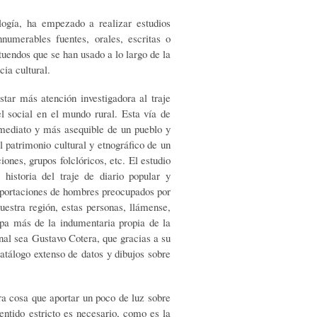
logía, ha empezado a realizar estudios
nnumerables fuentes, orales, escritas o
tuendos que se han usado a lo largo de la
cia cultural.
star más atención investigadora al traje
l social en el mundo rural. Esta vía de
nmediato y más asequible de un pueblo y
l patrimonio cultural y etnográfico de un
ones, grupos folclóricos, etc. El estudio
 historia del traje de diario popular y
aportaciones de hombres preocupados por
uestra región, estas personas, llámense,
sepa más de la indumentaria propia de la
nal sea Gustavo Cotera, que gracias a su
catálogo extenso de datos y dibujos sobre
ra cosa que aportar un poco de luz sobre
sentido estricto es necesario, como es la