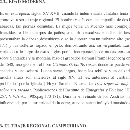
2.3.- EDAD MODERNA.
Es en esta época, siglos XV-XVII, cuando la indumentaria cántabra tenía r
como va a ser el traje regional. El hombre vestía con una capotilla de dos
abarcas, las piernas desnudas. La mujer tenía un atuendo más complejo
fruncidas, o bien cuerpos de paños; a diario descalzas en días de fie
presentaban la cabeza descubierta o se la cubrían con un turbante alto (se
171) y las solteras rapado el pelo, demostrando así, su virginidad. La
variando a lo largo de estos siglos por la incorporación de modas cortes
sobre Santander y la montaña hizo el grabador alemán Franz Hogenberg en 
de 1548, recogidos en el libro
Civitates Orbis Terrarum
donde se puede ver
casadas y una soltera. Lucen sayas largas, hasta los tobillos y un calza
mucha altura son anteriores al siglo XV, tal vez anteriores al cristi
prohibidos por la iglesia ( Hoyos Sancho, Nieves de:
Tres trajes de muje
sobre sus tocados
. Publicaciones del Instituto de Etnografía y Folclore "
257; V.V.A.A.: 1985.pág 170-171). Durante el reinado de los Austrias, 
influenciada por la austeridad de la corte, aunque nunca influyó demasiado 
3- EL TRAJE REGIONAL CAMPURRIANO.