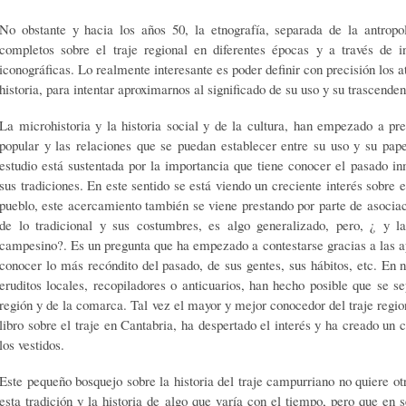
No obstante y hacia los años 50, la etnografía, separada de la antropo
completos sobre el traje regional en diferentes épocas y a través de i
iconográficas. Lo realmente interesante es poder definir con precisión los a
historia, para intentar aproximarnos al significado de su uso y su trascenden
La microhistoria y la historia social y de la cultura, han empezado a pre
popular y las relaciones que se puedan establecer entre su uso y su pape
estudio está sustentada por la importancia que tiene conocer el pasado i
sus tradiciones. En este sentido se está viendo un creciente interés sobre e
pueblo, este acercamiento también se viene prestando por parte de asociaci
de lo tradicional y sus costumbres, es algo generalizado, pero, ¿ y la
campesino?. Es un pregunta que ha empezado a contestarse gracias a las 
conocer lo más recóndito del pasado, de sus gentes, sus hábitos, etc. En n
eruditos locales, recopiladores o anticuarios, han hecho posible que se 
región y de la comarca. Tal vez el mayor y mejor conocedor del traje regio
libro sobre el traje en Cantabria, ha despertado el interés y ha creado un 
los vestidos.
Este pequeño bosquejo sobre la historia del traje campurriano no quiere ot
esta tradición y la historia de algo que varía con el tiempo, pero que en 