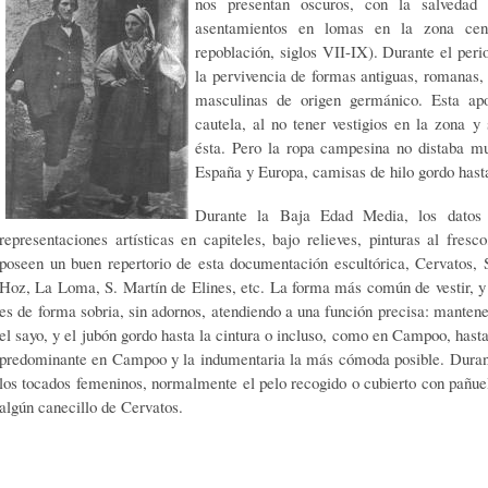
nos presentan oscuros, con la salvedad 
asentamientos en lomas en la zona cen
repoblación, siglos VII-IX). Durante el peri
la pervivencia de formas antiguas, romanas, 
masculinas de origen germánico. Esta apo
cautela, al no tener vestigios en la zona y
ésta. Pero la ropa campesina no distaba m
España y Europa, camisas de hilo gordo hasta 
Durante la Baja Edad Media, los datos
representaciones artísticas en capiteles, bajo relieves, pinturas al fre
poseen un buen repertorio de esta documentación escultórica, Cervatos,
Hoz, La Loma, S. Martín de Elines, etc. La forma más común de vestir, y
es de forma sobria, sin adornos, atendiendo a una función precisa: mantene
el sayo, y el jubón gordo hasta la cintura o incluso, como en Campoo, hasta l
predominante en Campoo y la indumentaria la más cómoda posible. Duran
los tocados femeninos, normalmente el pelo recogido o cubierto con pañu
algún canecillo de Cervatos.