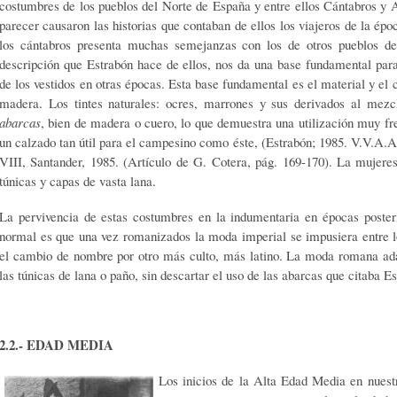
costumbres de los pueblos del Norte de España y entre ellos Cántabros y A
parecer causaron las historias que contaban de ellos los viajeros de la épo
los cántabros presenta muchas semejanzas con los de otros pueblos de
descripción que Estrabón hace de ellos, nos da una base fundamental para
de los vestidos en otras épocas. Esta base fundamental es el material y el 
madera. Los tintes naturales: ocres, marrones y sus derivados al mez
abarcas
, bien de madera o cuero, lo que demuestra una utilización muy fre
un calzado tan útil para el campesino como éste, (Estrabón; 1985. V.V.A.
VIII, Santander, 1985. (Artículo de G. Cotera, pág. 169-170). La mujeres
túnicas y capas de vasta lana.
La pervivencia de estas costumbres en la indumentaria en épocas posterio
normal es que una vez romanizados la moda imperial se impusiera entre lo
el cambio de nombre por otro más culto, más latino. La moda romana adap
las túnicas de lana o paño, sin descartar el uso de las abarcas que citaba E
2.2.- EDAD MEDIA
Los inicios de la Alta Edad Media en nuest