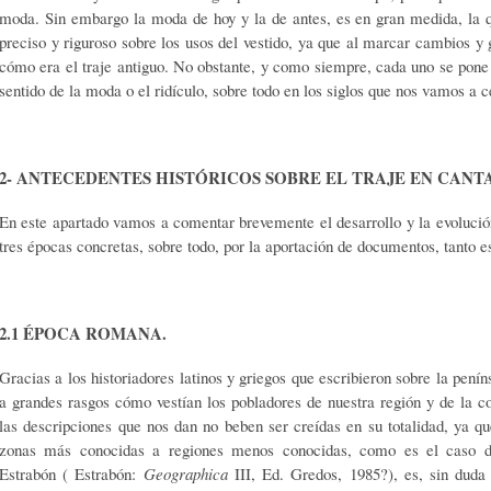
moda. Sin embargo la moda de hoy y la de antes, es en gran medida, la qu
preciso y riguroso sobre los usos del vestido, ya que al marcar cambios y g
cómo era el traje antiguo. No obstante, y como siempre, cada uno se pone 
sentido de la moda o el ridículo, sobre todo en los siglos que nos vamos a 
2- ANTECEDENTES HISTÓRICOS SOBRE EL TRAJE EN CANT
En este apartado vamos a comentar brevemente el desarrollo y la evolució
tres épocas concretas, sobre todo, por la aportación de documentos, tanto e
2.1 ÉPOCA ROMANA.
Gracias a los historiadores latinos y griegos que escribieron sobre la pe
a grandes rasgos cómo vestían los pobladores de nuestra región y de la
las descripciones que nos dan no beben ser creídas en su totalidad, ya q
zonas más conocidas a regiones menos conocidas, como es el caso de 
Estrabón ( Estrabón:
Geographica
III, Ed. Gredos, 1985?), es, sin duda