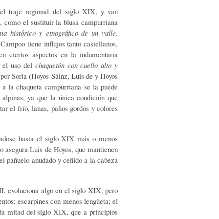
l traje regional del siglo XIX, y van
 como el sustituir la blusa campurriana
 histórico y etnográfico de un valle.
Campoo tiene influjos tanto castellanos,
en ciertos aspectos en la indumentaria
o el uso del
chaquetón con cuello alto y
r por Soria (Hoyos Sáinz, Luis de y Hoyos
 a la chaqueta campurriana se la puede
 alpinas, ya que la única condición que
ar el frío, lanas, paños gordos y colores
iéndose hasta el siglo XIX más o menos
omo asegura Luis de Hoyos, que mantienen
y el pañuelo anudado y ceñido a la cabeza
II, evoluciona algo en el siglo XIX, pero
ntos; escarpines con menos lengüeta; el
a mitad del siglo XIX, que a principios