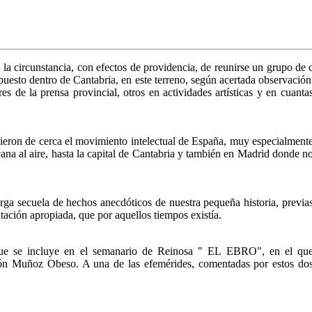
a circunstancia, con efectos de providencia, de reunirse un grupo de ca
o puesto dentro de Cantabria, en este terreno, según acertada observació
s de la prensa provincial, otros en actividades artísticas y en cuantas
uieron de cerca el movimiento intelectual de España, muy especialment
cana al aire, hasta la capital de Cantabria y también en Madrid donde n
rga secuela de hechos anecdóticos de nuestra pequeña historia, previa
ación apropiada, que por aquellos tiempos existía.
ue se incluye en el semanario de Reinosa " EL EBRO", en el qu
ón Muñoz Obeso. A una de las efemérides, comentadas por estos do