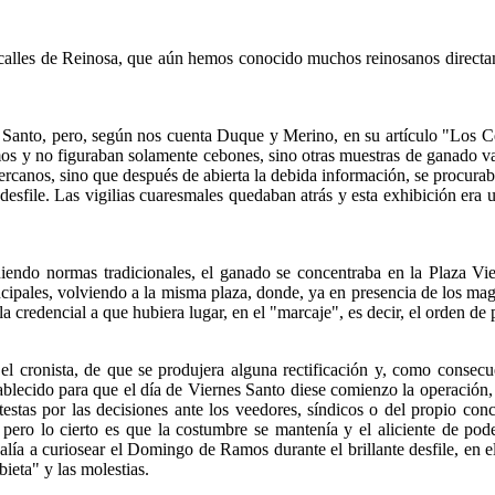
calles de Reinosa, que aún hemos conocido muchos reinosanos directa
ves Santo, pero, según nos cuenta Duque y Merino, en su artículo "Lo
os y no figuraban solamente cebones, sino otras muestras de ganado vac
ercanos, sino que después de abierta la debida información, se procurab
 desfile. Las vigilias cuaresmales quedaban atrás y esta exhibición era 
iendo normas tradicionales, el ganado se concentraba en la Plaza Viej
rincipales, volviendo a la misma plaza, donde, ya en presencia de los ma
a credencial a que hubiera lugar, en el "marcaje", es decir, el orden de 
l cronista, de que se produjera alguna rectificación y, como consecue
stablecido para que el día de Viernes Santo diese comienzo la operación
testas por las decisiones ante los veedores, síndicos o del propio con
 pero lo cierto es que la costumbre se mantenía y el aliciente de pod
lía a curiosear el Domingo de Ramos durante el brillante desfile, en e
ieta" y las molestias.