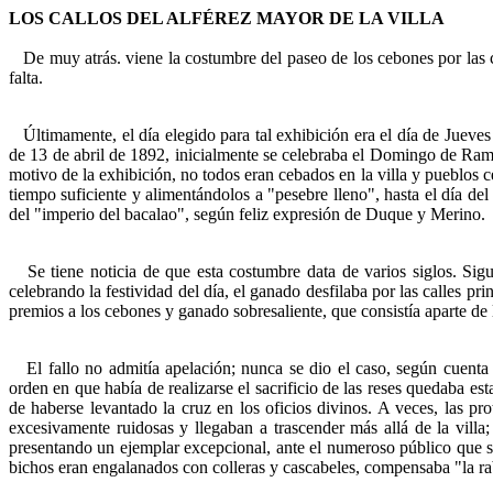
LOS CALLOS DEL ALFÉREZ MAYOR DE LA VILLA
De muy atrás. viene la costumbre del paseo de los cebones por las 
falta.
Últimamente, el día elegido para tal exhibición era el día de Jue
de 13 de abril de 1892, inicialmente se celebraba el Domingo de Ram
motivo de la exhibición, no todos eran cebados en la villa y pueblos c
tiempo suficiente y alimentándolos a "pesebre lleno", hasta el día del
del "imperio del bacalao", según feliz expresión de Duque y Merino.
Se tiene noticia de que esta costumbre data de varios siglos. Sigu
celebrando la festividad del día, el ganado desfilaba por las calles p
premios a los cebones y ganado sobresaliente, que consistía aparte de l
El fallo no admitía apelación; nunca se dio el caso, según cuenta e
orden en que había de realizarse el sacrificio de las reses quedaba e
de haberse levantado la cruz en los oficios divinos. A veces, las pro
excesivamente ruidosas y llegaban a trascender más allá de la villa;
presentando un ejemplar excepcional, ante el numeroso público que sa
bichos eran engalanados con colleras y cascabeles, compensaba "la rab