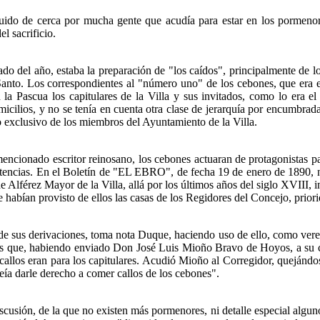
ido de cerca por mucha gente que acudía para estar en los pormenor
l sacrificio.
ado del año, estaba la preparación de "los caídos", principalmente de lo
Santo. Los correspondientes al "número uno" de los cebones, que era e
n la Pascua los capitulares de la Villa y sus invitados, como lo era e
omicilios, y no se tenía en cuenta otra clase de jerarquía por encumbrad
gio exclusivo de los miembros del Ayuntamiento de la Villa.
ionado escritor reinosano, los cebones actuaran de protagonistas pas
petencias. En el Boletín de "EL EBRO", de fecha 19 de enero de 1890, n
 Alférez Mayor de la Villa, allá por los últimos años del siglo XVIII, i
se habían provisto de ellos las casas de los Regidores del Concejo, pri
de sus derivaciones, toma nota Duque, haciendo uso de ello, como v
es que, habiendo enviado Don José Luis Mioño Bravo de Hoyos, a su cr
allos eran para los capitulares. Acudió Mioño al Corregidor, quejándose
ía darle derecho a comer callos de los cebones".
scusión, de la que no existen más pormenores, ni detalle especial algun