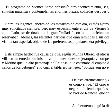
El programa de Viernes Santo constituía otro acontecimiento, segu
singular matanza y contemplar las enormes piezas, colgadas después de
Entre las ingentes labores de los matarifes de este día, el más ajetre
muy solicitados siempre, pero muy especialmente el día de Viernes 
apuntillado, se destinaban a la gran "callada" con la que celebraba
reservaban, además, las restantes partidas que eran remitidas a sus d
vianda tan especial, objeto de las preferencias populares, era privile
Este simple hecho fue causa de que, según Muñoz Obeso, el otro menc
villa en un enredo administrativo por cuestiones de jerarquía y com
y Merino que un alto personaje de Reinosa, que ostentaba el empleo de
callos de los cebones" a lo cual el tablajero se negó, "porque aún no 
De esta circunstancia y 
es como sigue: "El caso 
negaron diciendo que los c
Mayor de Reinosa, que cre
A tal extremo llegó la di