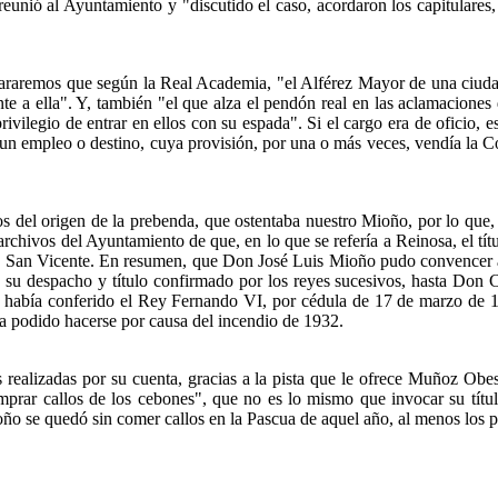
reunió al Ayuntamiento y "discutido el caso, acordaron los capitulares,
raremos que según la Real Academia, "el Alférez Mayor de una ciudad o
ente a ella". Y, también "el que alza el pendón real en las aclamacione
rivilegio de entrar en ellos con su espada". Si el cargo era de oficio, 
 un empleo o destino, cuya provisión, por una o más veces, vendía la C
el origen de la prebenda, que ostentaba nuestro Mioño, por lo que, c
archivos del Ayuntamiento de que, en lo que se refería a Reinosa, el tí
 San Vicente. En resumen, que Don José Luis Mioño pudo convencer a 
e su despacho y título confirmado por los reyes sucesivos, hasta Don C
 había conferido el Rey Fernando VI, por cédula de 17 de marzo de 1
a podido hacerse por causa del incendio de 1932.
alizadas por su cuenta, gracias a la pista que le ofrece Muñoz Obeso 
rar callos de los cebones", que no es lo mismo que invocar su título p
ioño se quedó sin comer callos en la Pascua de aquel año, al menos los