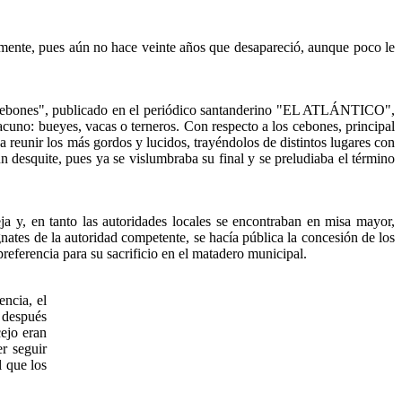
mente, pues aún no hace veinte años que desapareció, aunque poco le
s Cebones", publicado en el periódico santanderino "EL ATLÁNTICO",
uno: bueyes, vacas o terneros. Con respecto a los cebones, principal
a reunir los más gordos y lucidos, trayéndolos de distintos lugares con
un desquite, pues ya se vislumbraba su final y se preludiaba el término
a y, en tanto las autoridades locales se encontraban en misa mayor,
gnates de la autoridad competente, se hacía pública la concesión de los
preferencia para su sacrificio en el matadero municipal.
ncia, el
, después
cejo eran
er seguir
l que los