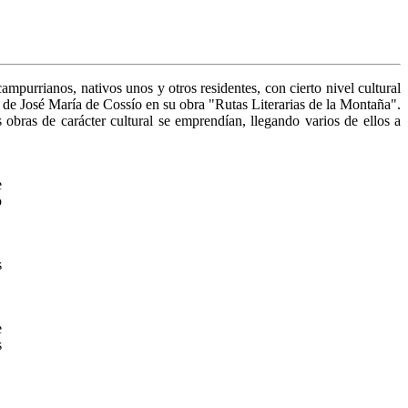
mpurrianos, nativos unos y otros residentes, con cierto nivel cultural
n de José María de Cossío en su obra "Rutas Literarias de la Montaña".
 obras de carácter cultural se emprendían, llegando varios de ellos a
e
o
s
e
s