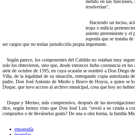
metido en sus funciones, 
resolverían".
Haciendo un inciso, acla
tropa o milicia perteneci
asiento preeminente y el p
suponía que se trataba de
ser cargos que no tenían jurisdicción propia importante.
Según parece, los componentes del Cabildo no estaban muy seguros d
solo los obtuvieron, sino que, desde entonces hubo constancia en los 
siete de octubre de 1595, en cuya ocasión se nombró a Don Diego de
Villa, de la legalidad de su situación, entregando copia autorizada d
padre, Don José Antonio de Mioño y Bravo de Hoyos, a quien se lo
Duque, que tuvo acceso al archivo municipal, cosa que hoy no hubier
Duque y Merino, más comprensivo, después de las investigaciones re
dice, según hemos visto que Don José Luis "envió a su criada a comp
comprarlos o de llevárselos gratis? De una u otra forma, la familia M
etnografía
leyendas