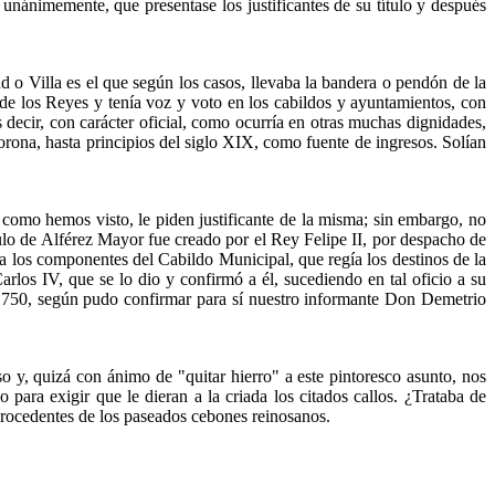
 unánimemente, que presentase los justificantes de su título y después
 Villa es el que según los casos, llevaba la bandera o pendón de la
s de los Reyes y tenía voz y voto en los cabildos y ayuntamientos, con
es decir, con carácter oficial, como ocurría en otras muchas dignidades,
orona, hasta principios del siglo XIX, como fuente de ingresos. Solían
omo hemos visto, le piden justificante de la misma; sin embargo, no
tulo de Alférez Mayor fue creado por el Rey Felipe II, por despacho de
los componentes del Cabildo Municipal, que regía los destinos de la
arlos IV, que se lo dio y confirmó a él, sucediendo en tal oficio a su
750, según pudo confirmar para sí nuestro informante Don Demetrio
y, quizá con ánimo de "quitar hierro" a este pintoresco asunto, nos
ara exigir que le dieran a la criada los citados callos. ¿Trataba de
 procedentes de los paseados cebones reinosanos.