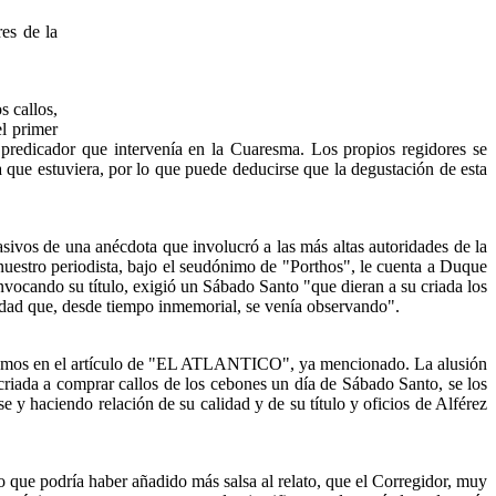
es de la
s callos,
l primer
l predicador que intervenía en la Cuaresma. Los propios regidores se
a que estuviera, por lo que puede deducirse que la degustación de esta
ivos de una anécdota que involucró a las más altas autoridades de la
uestro periodista, bajo el seudónimo de "Porthos", le cuenta a Duque
nvocando su título, exigió un Sábado Santo "que dieran a su criada los
oridad que, desde tiempo inmemorial, se venía observando".
eremos en el artículo de "EL ATLANTICO", ya mencionado. La alusión
iada a comprar callos de los cebones un día de Sábado Santo, se los
 y haciendo relación de su calidad y de su título y oficios de Alférez
o que podría haber añadido más salsa al relato, que el Corregidor, muy