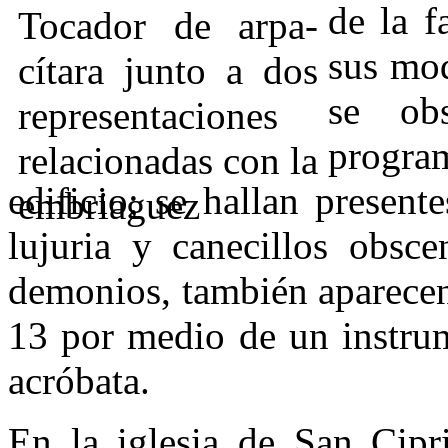
de la f
sus mod
se ob
progra
edificio; se hallan present
lujuria y canecillos obsce
demonios, también aparecen 
13 por medio de un instrum
acróbata.
En la iglesia de San Cip