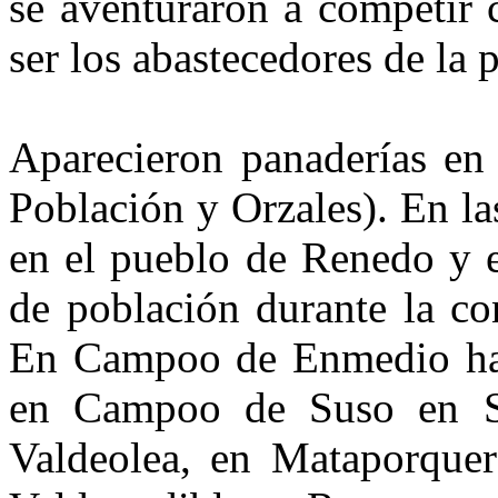
se aven­turaron a competir 
ser los abas­tecedores de la 
Aparecieron panaderías en
Pobla­ción y Orzales). En l
en el pue­blo de Renedo y 
de población du­rante la co
En Campoo de Enmedio hab
en Campoo de Suso en Sal
Valdeolea, en Mataporquer