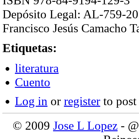
ISBN 978-84-9194-129-3
Depósito Legal: AL-759-2
Francisco Jesús Camacho T
Etiquetas:
literatura
Cuento
Log in
or
register
to pos
© 2009
Jose L Lopez
- @