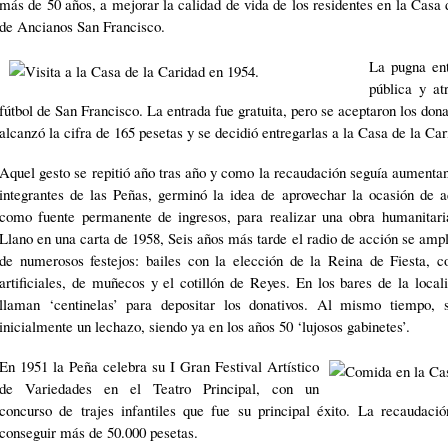
más de 50 años, a mejorar la calidad de vida de los residentes en la Casa
de Ancianos San Francisco.
La pugna ent
pública y a
fútbol de San Francisco. La entrada fue gratuita, pero se aceptaron los dona
alcanzó la cifra de 165 pesetas y se decidió entregarlas a la Casa de la Car
Aquel gesto se repitió año tras año y como la recaudación seguía aumenta
integrantes de las Peñas, germinó la idea de aprovechar la ocasión de a
como fuente permanente de ingresos, para realizar una obra humanitari
Llano en una carta de 1958, Seis años más tarde el radio de acción se amp
de numerosos festejos: bailes con la elección de la Reina de Fiesta, c
artificiales, de muñecos y el cotillón de Reyes. En los bares de la loca
llaman ‘centinelas’ para depositar los donativos. Al mismo tiempo, s
inicialmente un lechazo, siendo ya en los años 50 ‘lujosos gabinetes’.
En 1951 la Peña celebra su I Gran Festival Artístico
de Variedades en el Teatro Principal, con un
concurso de trajes infantiles que fue su principal éxito. La recaudaci
conseguir más de 50.000 pesetas.