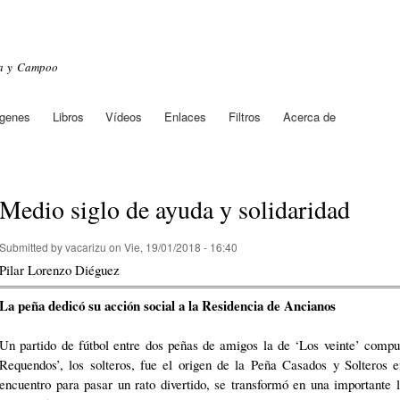
Skip to
main
content
sa y Campoo
genes
Libros
Vídeos
Enlaces
Filtros
Acerca de
Medio siglo de ayuda y solidaridad
Submitted by
vacarizu
on Vie, 19/01/2018 - 16:40
Pilar Lorenzo Diéguez
La peña dedicó su acción social a la Residencia de Ancianos
Un partido de fútbol entre dos peñas de amigos la de ‘Los veinte’ comp
Requendos’, los solteros, fue el origen de la Peña Casados y Solteros
encuentro para pasar un rato divertido, se transformó en una importante l