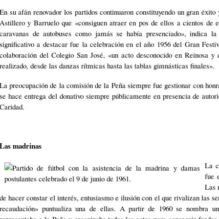
En su afán renovador los partidos continuaron constituyendo un gran éxito
Astillero y Barruelo que «consiguen atraer en pos de ellos a cientos de 
caravanas de autobuses como jamás se había presenciado», indica la
significativo a destacar fue la celebración en el año 1956 del Gran Festi
colaboración del Colegio San José, «un acto desconocido en Reinosa y
realizado, desde las danzas rítmicas hasta las tablas gimnásticas finales».
La preocupación de la comisión de la Peña siempre fue gestionar con honr
se hace entrega del donativo siempre públicamente en presencia de autori
Caridad.
Las madrinas
La c
fue 
Las 
de hacer constar el interés, entusiasmo e ilusión con el que rivalizan las s
recaudación» puntualiza una de ellas. A partir de 1960 se nombra un
representaba a la Peña y organizaba todos los actos para conseguir fondo