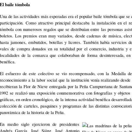
El baile tómbola
Una de las actividades más esperadas era el popular baile tómbola que se c
participación. Como atractivo principal destacaba la instalación en el 
tómbola con numerosos regalos que se distribuían entre las personas asis
boletos. Los premios eran muy variados, desde cadenas de música, electr
hasta jamones, embutidos, botellas y licores. También había servicios d
vales de compra donados en su totalidad por el comercio, industria y e
localidades de la comarca que colaboraban de forma desinteresada, en
benéfica.
El esfuerzo de este colectivo se vio recompensado, con la Medalla d
reconocimiento a la labor social que la institución venía realizando desd
recibieran la Flor de Nieve entregada por la Peña Campurriana de Santand
1992 se realizó una exposición conmemorativa con fotografías y objetos
gráficas, en orden cronológico, de la intensa actividad benéfica desarrollad
colección de carteles, pasquines y programas de las distintas convocator
panorámica de la historia de la Peña.
En medio siglo ejercieron de presidentes
Andrés García, José Sáinz, José Antonio