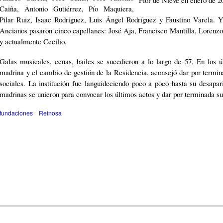
Caiña, Antonio Gutiérrez, Pío Maquiera,
Pilar Ruiz, Isaac Rodríguez, Luis Ángel Rodríguez y Faustino Varela. Y
Ancianos pasaron cinco capellanes: José Aja, Francisco Mantilla, Lorenzo
y actualmente Cecilio.
Galas musicales, cenas, bailes se sucedieron a lo largo de 57. En los úl
madrina y el cambio de gestión de la Residencia, aconsejó dar por termin
sociales. La institución fue languideciendo poco a poco hasta su desapar
madrinas se unieron para convocar los últimos actos y dar por terminada su
fundaciones
Reinosa
© 2009
Jose L Lopez
- @lternet - Cuadernos de Campoo