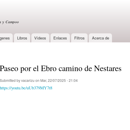
Skip to
main
content
sa y Campoo
genes
Libros
Vídeos
Enlaces
Filtros
Acerca de
Paseo por el Ebro camino de Nestares
Submitted by
vacarizu
on Mar, 22/07/2025 - 21:04
https://youtu.be/uUb379MY7t8