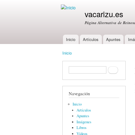
vacarizu.es
Página Alternativa de Reino
Inicio
Artículos
Apuntes
Imá
Main menu
Inicio
You are here
Formulario de búsqueda
Buscar
Navegación
Inicio
Artículos
Apuntes
Imágenes
Libros
Vídeos