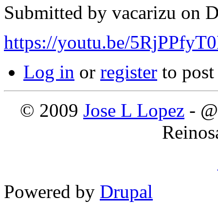
Submitted by
vacarizu
on D
https://youtu.be/5RjPPfyT
Log in
or
register
to pos
© 2009
Jose L Lopez
- @
Reinos
Powered by
Drupal