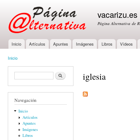
Ski
mai
vacarizu.es
con
Página Alternativa de 
Inicio
Artículos
Apuntes
Imágenes
Libros
Vídeos
Main menu
Inicio
You are here
iglesia
Formulario de búsqueda
Buscar
Navegación
Inicio
Artículos
Apuntes
Imágenes
Libros