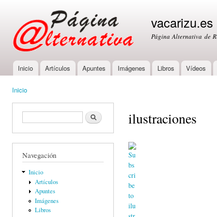
Ski
mai
vacarizu.es
con
Página Alternativa de 
Inicio
Artículos
Apuntes
Imágenes
Libros
Vídeos
Main menu
Inicio
You are here
ilustraciones
Formulario de búsqueda
Buscar
Navegación
Inicio
Artículos
Apuntes
Imágenes
Libros