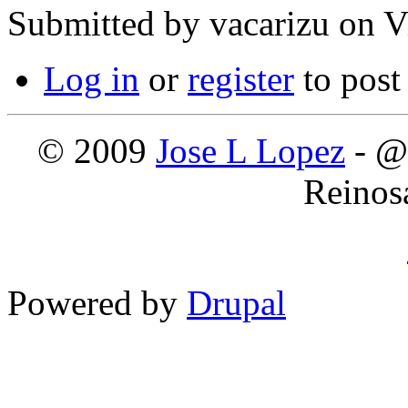
Submitted by
vacarizu
on Vi
Log in
or
register
to pos
© 2009
Jose L Lopez
- @
Reinos
Powered by
Drupal