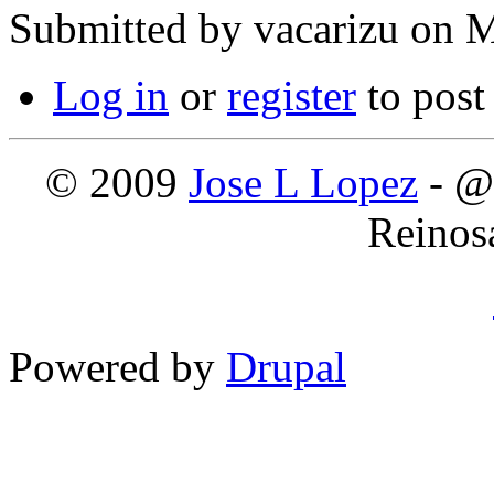
Submitted by
vacarizu
on M
Log in
or
register
to pos
© 2009
Jose L Lopez
- @
Reinos
Powered by
Drupal