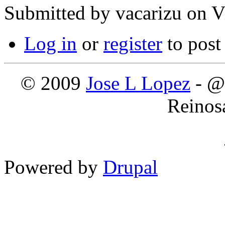
Submitted by
vacarizu
on Vi
Log in
or
register
to pos
© 2009
Jose L Lopez
- @
Reinos
Powered by
Drupal