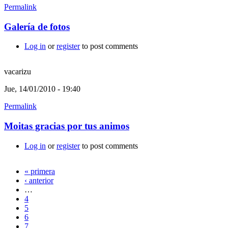
Permalink
Galería de fotos
Log in
or
register
to post comments
vacarizu
Jue, 14/01/2010 - 19:40
Permalink
Moitas gracias por tus animos
Log in
or
register
to post comments
« primera
Páginas
‹ anterior
…
4
5
6
7