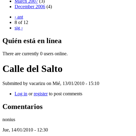
March 2007
(3)
December 2006
(4)
‹ ant
8 of 12
sig ›
Quién está en línea
There are currently 0 users online.
Calle del Salto
Submitted by
vacarizu
on Mié, 13/01/2010 - 15:10
Log in
or
register
to post comments
Comentarios
nonius
Jue, 14/01/2010 - 12:30