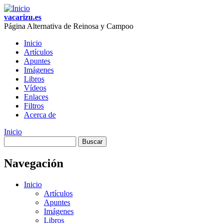
Skip to main content
vacarizu.es
Página Alternativa de Reinosa y Campoo
Inicio
Artículos
Main menu
Apuntes
Imágenes
Libros
Vídeos
Enlaces
Filtros
Acerca de
Inicio
Buscar
You are here
Formulario de búsqueda
Navegación
Inicio
Artículos
Apuntes
Imágenes
Libros