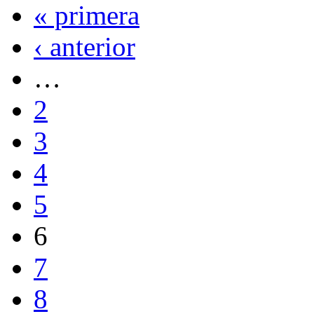
« primera
‹ anterior
…
2
3
4
5
6
7
8