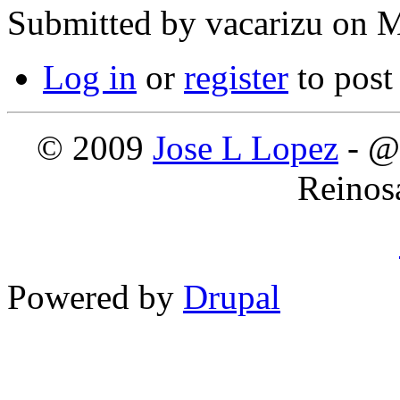
Submitted by
vacarizu
on M
Log in
or
register
to pos
© 2009
Jose L Lopez
- @
Reinos
Powered by
Drupal