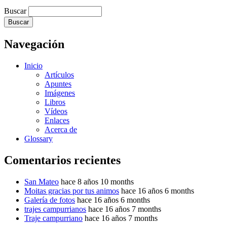
Buscar
Navegación
Inicio
Artículos
Apuntes
Imágenes
Libros
Vídeos
Enlaces
Acerca de
Glossary
Comentarios recientes
San Mateo
hace 8 años 10 months
Moitas gracias por tus animos
hace 16 años 6 months
Galería de fotos
hace 16 años 6 months
trajes campurrianos
hace 16 años 7 months
Traje campurriano
hace 16 años 7 months