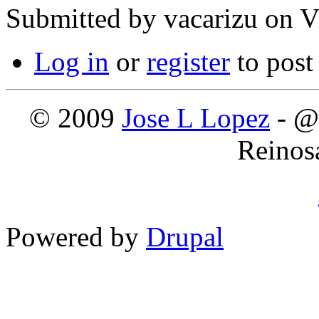
Submitted by
vacarizu
on Vi
Log in
or
register
to pos
© 2009
Jose L Lopez
- @
Reinos
Powered by
Drupal