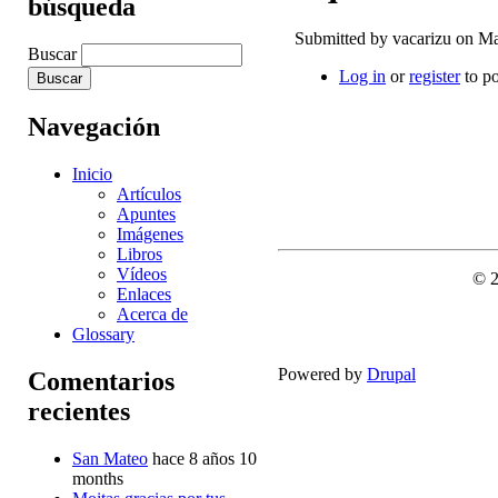
búsqueda
Submitted by
vacarizu
on Mar
Buscar
Log in
or
register
to p
Navegación
Inicio
Artículos
Apuntes
Imágenes
Libros
Vídeos
© 
Enlaces
Acerca de
Glossary
Powered by
Drupal
Comentarios
recientes
San Mateo
hace 8 años 10
months