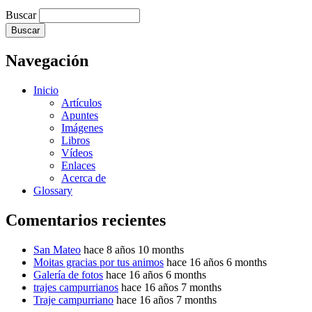
Buscar
Navegación
Inicio
Artículos
Apuntes
Imágenes
Libros
Vídeos
Enlaces
Acerca de
Glossary
Comentarios recientes
San Mateo
hace 8 años 10 months
Moitas gracias por tus animos
hace 16 años 6 months
Galería de fotos
hace 16 años 6 months
trajes campurrianos
hace 16 años 7 months
Traje campurriano
hace 16 años 7 months