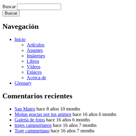
Buscar
Navegación
Inicio
Artículos
Apuntes
Imágenes
Libros
Vídeos
Enlaces
Acerca de
Glossary
Comentarios recientes
San Mateo
hace 8 años 10 months
Moitas gracias por tus animos
hace 16 años 6 months
Galería de fotos
hace 16 años 6 months
trajes campurrianos
hace 16 años 7 months
Traje campurriano
hace 16 años 7 months