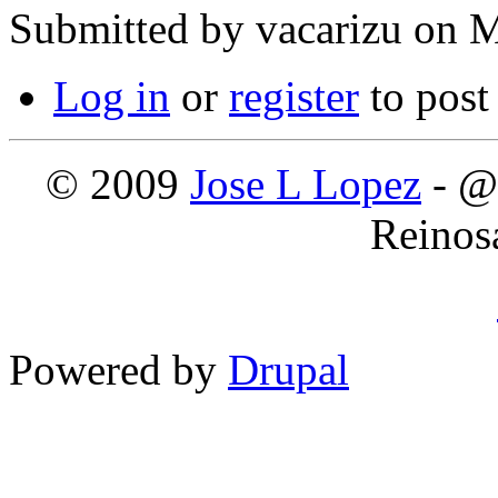
Submitted by
vacarizu
on M
Log in
or
register
to pos
© 2009
Jose L Lopez
- @
Reinos
Powered by
Drupal