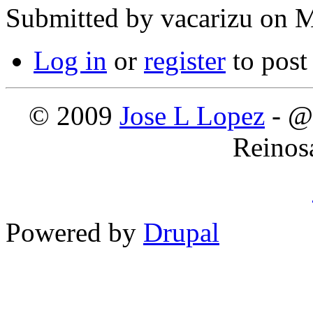
Submitted by
vacarizu
on M
Log in
or
register
to pos
© 2009
Jose L Lopez
- @
Reinos
Powered by
Drupal