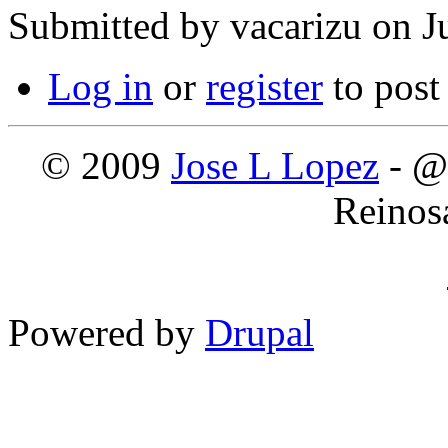
Submitted by
vacarizu
on Ju
Log in
or
register
to pos
© 2009
Jose L Lopez
- @
Reinos
Powered by
Drupal