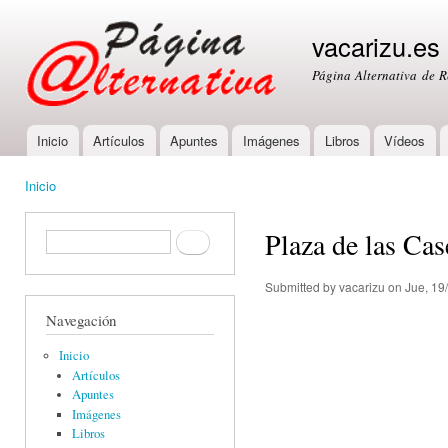
Ski
mai
vacarizu.es
con
Página Alternativa de 
Inicio
Artículos
Apuntes
Imágenes
Libros
Vídeos
Main menu
Inicio
You are here
Plaza de las Cas
Formulario de búsqueda
Buscar
Submitted by
vacarizu
on Jue, 19
Navegación
Inicio
Artículos
Apuntes
Imágenes
Libros