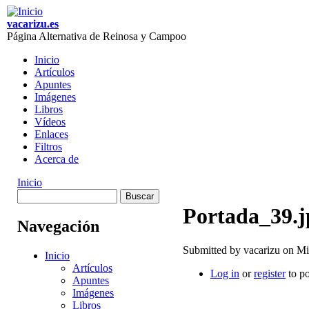
Skip to main content
vacarizu.es
Página Alternativa de Reinosa y Campoo
Inicio
Artículos
Main menu
Apuntes
Imágenes
Libros
Vídeos
Enlaces
Filtros
Acerca de
Inicio
Buscar
You are here
Formulario de
Portada_39.j
Navegación
búsqueda
Submitted by
vacarizu
on Mié
Inicio
Artículos
Log in
or
register
to p
Apuntes
Imágenes
Libros