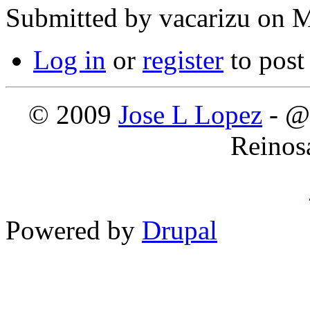
Submitted by
vacarizu
on M
Log in
or
register
to pos
© 2009
Jose L Lopez
- @
Reinos
Powered by
Drupal