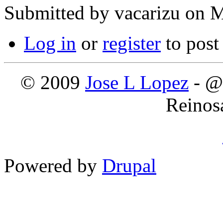
Submitted by
vacarizu
on M
Log in
or
register
to pos
© 2009
Jose L Lopez
- @
Reinos
Powered by
Drupal