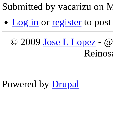
Submitted by
vacarizu
on M
Log in
or
register
to pos
© 2009
Jose L Lopez
- @
Reinos
Powered by
Drupal