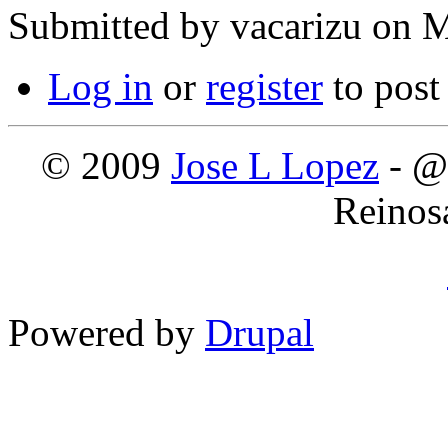
Submitted by
vacarizu
on M
Log in
or
register
to pos
© 2009
Jose L Lopez
- @
Reinos
Powered by
Drupal